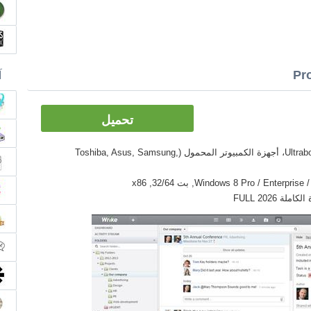
آ
تحميل
الأدوات: PC, كمبيوتر سطح المكتب، Ultrabook، أجهزة الكمبيوتر المحمول (Toshiba, Asus, Samsung,