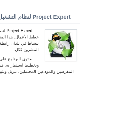
Project Expert لنظام التشغيل Windows 8 32/64 bit
خطط الأعمال. هذا المنت
بنشاط في بلدان رابطة ا
المشروع ككل.
يحتوي البرنامج على 
وتخطيط استثماراته. في م
المقرضين والمودعين المحتملين. تنزيل وتثبيت أخر Project Expert لنظام التشغيل ows 8