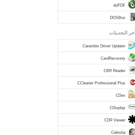
doPDF
DOSBox
خر التحديثات
Carambis Driver Updater
CardRecovery
CBR Reader
CCleaner Professional Plus
CDex
CDisplay
CDR Viewer
Celestia