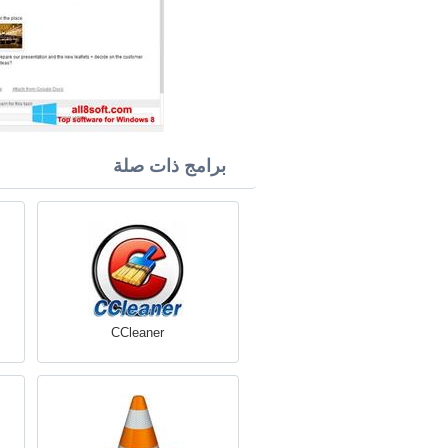
برامج ذات صلة
CCleaner