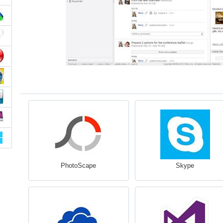
PhotoScape
Skype