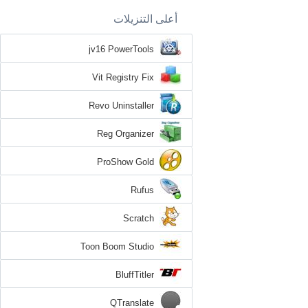
أعلى التنزيلات
jv16 PowerTools
Vit Registry Fix
Revo Uninstaller
Reg Organizer
ProShow Gold
Rufus
Scratch
Toon Boom Studio
BluffTitler
QTranslate