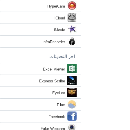
HyperCam
iCloud
iMovie
InfraRecorder
آخر التحديثات
Excel Viewer
Express Scribe
EyeLeo
F.lux
Facebook
Fake Webcam