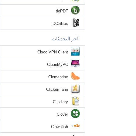
doPDF
DOSBox
آخر التحديثات
Cisco VPN Client
CleanMyPC
Clementine
Clickermann
Clipdiary
Clover
Clownfish