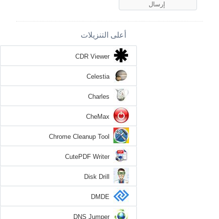
أعلى التنزيلات
CDR Viewer
Celestia
Charles
CheMax
Chrome Cleanup Tool
CutePDF Writer
Disk Drill
DMDE
DNS Jumper