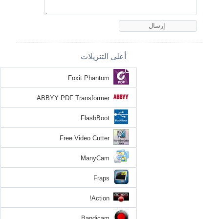
أعلى التنزيلات
Foxit Phantom
ABBYY PDF Transformer
FlashBoot
Free Video Cutter
ManyCam
Fraps
Action!
Bandicam