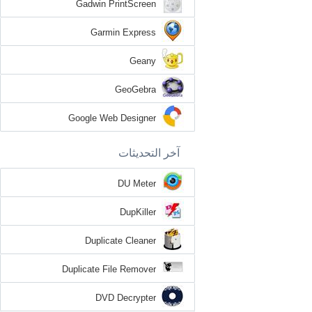
Gadwin PrintScreen
Garmin Express
Geany
GeoGebra
Google Web Designer
آخر التحديثات
DU Meter
DupKiller
Duplicate Cleaner
Duplicate File Remover
DVD Decrypter