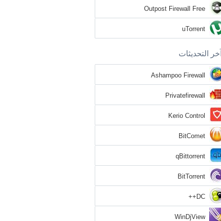
Outpost Firewall Free
uTorrent
خر التحديثات
Ashampoo Firewall
Privatefirewall
Kerio Control
BitComet
qBittorrent
BitTorrent
DC++
WinDjView