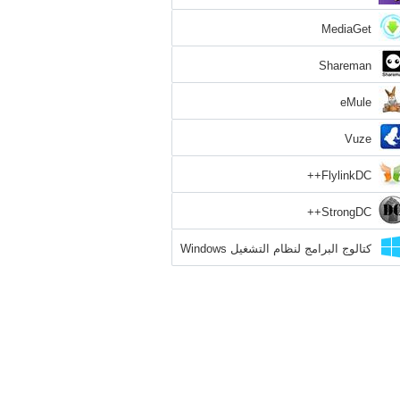
MediaGet
Shareman
eMule
Vuze
FlylinkDC++
StrongDC++
كتالوج البرامج لنظام التشغيل Windows
8