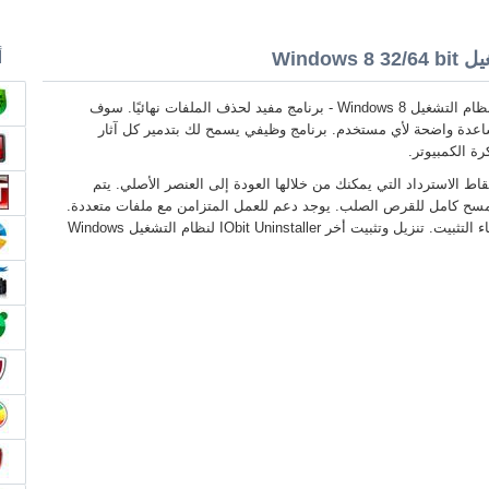
أ
IObit Uninstaller لنظام التشغيل Windows 8 - برنامج مفيد لحذف الملفات نهائيًا. سوف
ساعدة واضحة لأي مستخدم. برنامج وظيفي يسمح لك بتدمير كل آثار
ة الكمبيوتر.
ط الاسترداد التي يمكنك من خلالها العودة إلى العنصر الأصلي. يتم
 مسح كامل للقرص الصلب. يوجد دعم للعمل المتزامن مع ملفات متعددة.
هذا هو مساعد كبير لإلغاء التثبيت. تنزيل وتثبيت أخر IObit Uninstaller لنظام التشغيل Windows