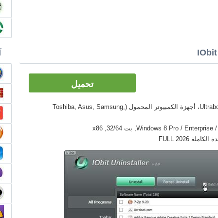
آ
تحميل
الأدوات: PC, كمبيوتر سطح المكتب، Ultrabook، أجهزة الكمبيوتر المحمول (Toshiba, Asus, Samsung,