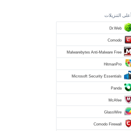
على التنزيلات
Dr.Web
Comodo
Malwarebytes Anti-Malware Free
HitmanPro
Microsoft Security Essentials
Panda
McAfee
GlassWire
Comodo Firewall