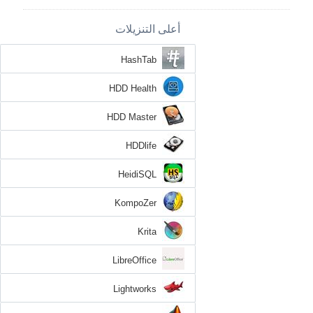
أعلى التنزيلات
HashTab
HDD Health
HDD Master
HDDlife
HeidiSQL
KompoZer
Krita
LibreOffice
Lightworks